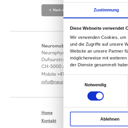
Zustimmung
Nach oben
Diese Webseite verwendet 
Wir verwenden Cookies, um I
und die Zugriffe auf unsere
Neuromobil GmbH
Website an unsere Partner fü
Neurophysiologische Diagnostik
möglicherweise mit weiteren
Dufourstrasse 8
der Dienste gesammelt habe
CH-5000 Aarau
Mobile +41 76 394 75 45
Einwilligungsauswahl
info@neuromobil.ch
Notwendig
Home
Ablehnen
Kontakt